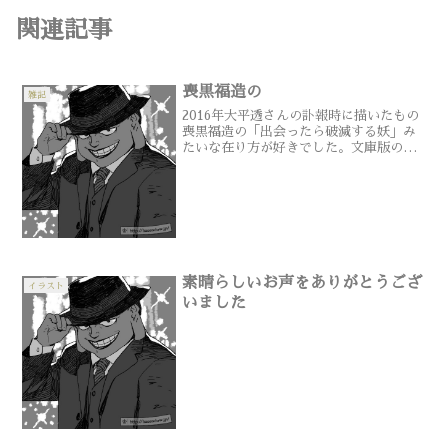
関連記事
喪黒福造の
雑記
2016年大平透さんの訃報時に描いたもの
喪黒福造の「出会ったら破滅する妖」み
たいな在り方が好きでした。文庫版の後
書きによると『ファウスト』のメフィス
トフェレスにヒントを得たキャラクター
だったそうなので、やっぱり悪魔だった
んだよな～と思ってい...
素晴らしいお声をありがとうござ
イラスト
いました