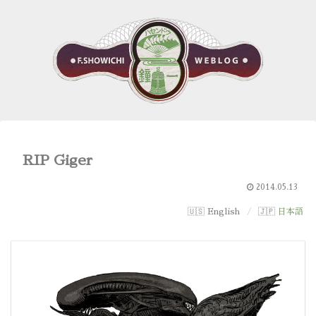
RIP Giger
2014.05.13
English
日本語