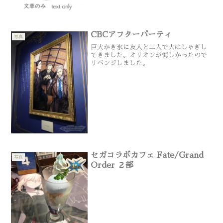
CBCアフターパーティ
写真
巨大かき氷に友人と二人で大はしゃぎし
てきました。オリオンが悔しかったので
リベンジしました。
セガコラボカフェ Fate/Grand
写真
Order ２部