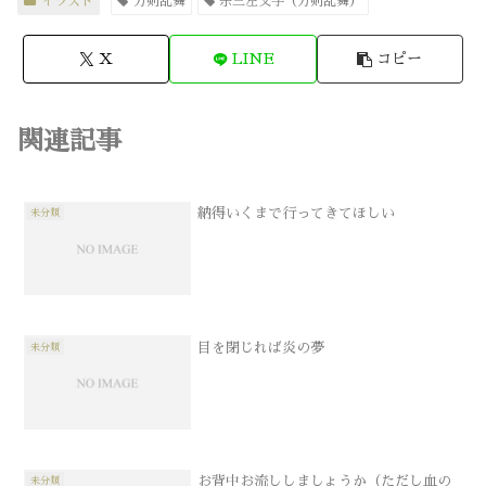
イラスト
刀剣乱舞
宗三左文字（刀剣乱舞）
X
LINE
コピー
関連記事
納得いくまで行ってきてほしい
未分類
目を閉じれば炎の夢
未分類
お背中お流ししましょうか（ただし血の
未分類