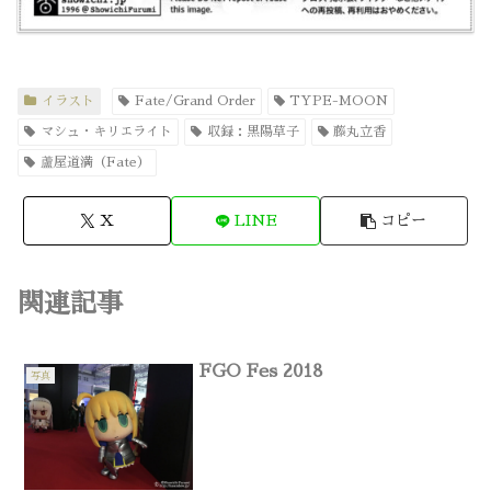
イラスト
Fate/Grand Order
TYPE-MOON
マシュ・キリエライト
収録：黒陽草子
藤丸立香
蘆屋道満（Fate）
X
LINE
コピー
関連記事
FGO Fes 2018
写真