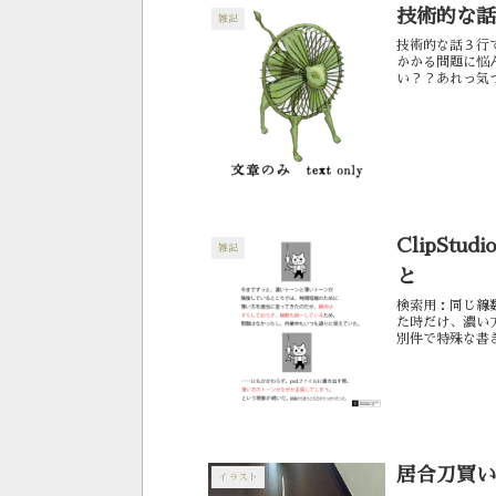
技術的な話
雑記
技術的な話３行
かかる問題に悩
い？？あれっ気
ると作画面積が広
ClipSt
雑記
と
検索用：同じ線
た時だけ、濃い方
別件で特殊な書
っていたような記
居合刀買い
イラスト