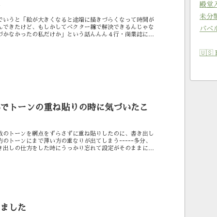
殿堂
未分
でいうと「絵が大きくなると途端に描きづらくなって時間が
んできたけど、もしかしてベクター線で解決できるんじゃな
バベ
づかなかったの私だけか」という話んんん４行・商業誌にな
くなるので 引かねば...
🇺🇸 
udioでトーンの重ね貼りの時に気づいたこ
数のトーンを網点をずらさずに重ね貼りしたのに、書き出し
のトーンにまで薄い方の重なりが出てしまうｰｰｰｰｰ多分、
き出しの仕方をした時にうっかり忘れて設定がそのままにな
憶がうっすらある...
ました