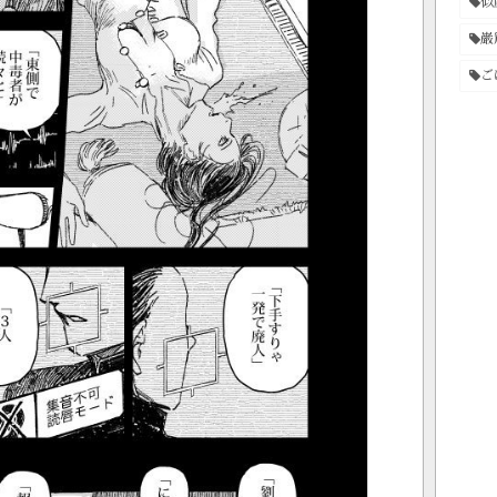
似
巌
ご