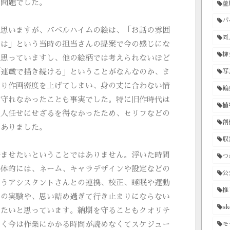
の問題でした。
蘆
バ
と思いますが、バベルハイムの絵は、「お話の雰囲
同
ては」という当時の担当さんの提案で今の感じにな
柳
と思っていますし、他の絵柄では考えられないほど
「連載で描き続ける」ということがなんなのか、ま
写
なり作画密度を上げてしまい、身の丈に合わない情
輪
が守れなかったことも事実でした。特に旧作時代は
植
に人任せにせざるを得なかったため、セリフなどの
創
かありました。
収
済ませたいということではありません。浮いた時間
つ
具体的には、ネーム、キャラデザインや設定などの
公
ろうアシスタントさんとの連携、校正、睡眠や運動
推
めの実験や、思い詰め過ぎて行き止まりにならない
sk
いたいと思っています。納期を守ることもクオリテ
かく今は作業にかかる時間が読めなくてスケジュー
モ