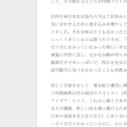
して、その最たるところが作画コスト
旧作の単行本をお持ちの方はご存知か
気に合わせるために書き込みを増やし
りました。それ自体はとても良かった
しっくりきているとは思うのですが、
だ十分にわかっていなかった頃にいき
報量に四苦八苦し、なかなか締め切り
執筆だけで手いっぱいで、校正を完全
誤字脱字に気づかなかったことも何度
決して手抜きをして、楽な絵で適当に
で作画密度以外の部分のクオリティ（
アイデア、セリフ、これから雇うであ
などの健康、新しい技を身に着けるた
ための息抜きなどなどなど）にあてが
ィのうちだとわかっているのに、とに