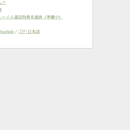
入り
類
ルハイム書店特典本進捗（準備中）
English
/
🇯🇵 日本語