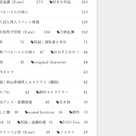
屋道満（Fate）
273
好きな作品
203
ベルハイムの商人
123
人誌と同人イベント情報
120
生但馬守宗矩（Fate）
104
刀剣乱舞
102
真
72
収録：報告書８年分
71
典バベルハイムの商人
47
おかずとおやつ
46
物
45
original character
44
作キャラ
43
録：仰山素画同人カキチラス（絶版）
42
れづれ
42
創作キャラクター
41
式グッズ・書籍情報
40
生き物
39
しと飯
38
sound horizon
36
創作
33
eb
32
収録：道満拾遺
31
FGO Fes.
30
テクソマ２世（Fate）
29
イスカリ
29