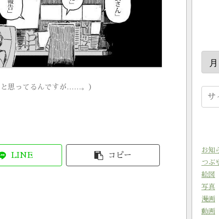
、と思ってるんですが……。）
お知
LINE
コピー
つぶ
絵図
写真
漫画
動画