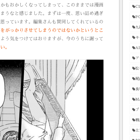
もかもおかしくなってしまって、このままでは漫画
C1
しまうなと感じました。まずは一度、思い詰め過ぎ
F
と思っています。編集さんも賛同してくれているの
九
んをがっかりさせてしまうのではないかというとこ
キ
いよう気をつけてはおりますが、今のうちに謝って
さい。
Al
ア
松
屍
食
Ma
プ
概
土