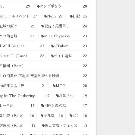
00
29
タンポポなう
28
GOリアルイベント
27
Nein
27
日記
25
龍城の頂で
25
収録：黒陽草子
24
ャラ備忘録
23
MTGPhyrexia
23
l Will Be One
23
VTuber
23
ショカ王（Fate）
22
サイト運営
22
平信綱（Fate）
22
山血河舞台 下総国 英霊剣豪七番勝負
22
物が連なる世界
21
MTG
20
gic: The Gathering
19
お知らせ
19
レー日記
17
創作と絵の話
17
念礼装（Fate）
16
闘乱祭
16
c99
16
方歳三（Fate）
15
藤丸立香・男主人公
15