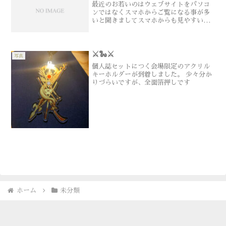
最近のお若いのはウェブサイトをパソコ
ンではなくスマホからご覧になる事が多
いと聞きましてスマホからも見やすいテ
ーマ（デザイン）に変更しましたより古
い記事をご覧になるには、ページいちば
ん下の矢印か、ページいちばん上の
Archiveで一覧からご確...
⚔🐍⚔
写真
個人誌セットにつく会場限定のアクリル
キーホルダーが到着しました。 少々分か
りづらいですが、全面箔押しです
ホーム
未分類