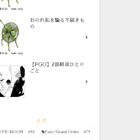
おのれ私を騙る不届きも
の
【FGO】2部終章ひとり
ごと
タグ
YPE-MOON
692
Fate/Grand Order
679