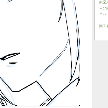
殿堂
未分
バベ
🇺🇸 