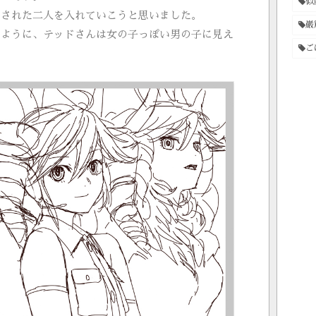
似
ジされた二人を入れていこうと思いました。
巌
るように、テッドさんは女の子っぽい男の子に見え
ご