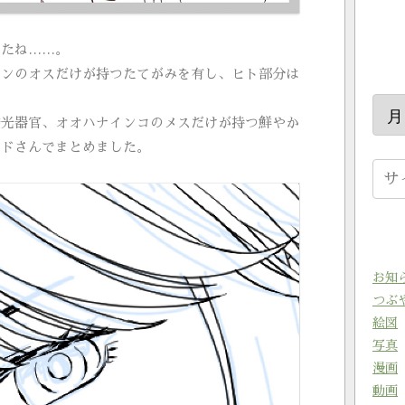
したね……。
オンのオスだけが持つたてがみを有し、ヒト部分は
発光器官、オオハナインコのメスだけが持つ鮮やか
ッドさんでまとめました。
お知
つぶ
絵図
写真
漫画
動画