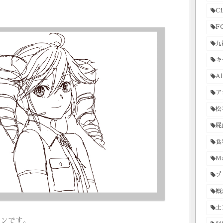
C1
F
九
キ
Al
ア
松
屍
食
Ma
プ
概
土
インです。