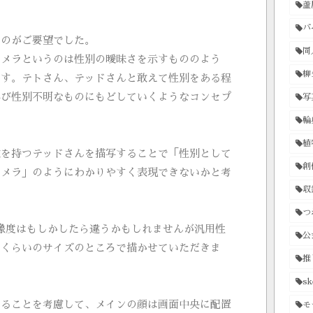
。
蘆
バ
うのがご要望でした。
同
キメラというのは性別の曖昧さを示すもののよう
柳
です。テトさん、テッドさんと敢えて性別をある程
再び性別不明なものにもどしていくようなコンセプ
写
輪
植
徴を持つテッドさんを描写することで「性別として
創
キメラ」のようにわかりやすく表現できないかと考
収
つ
像度はもしかしたら違うかもしれませんが汎用性
公
じくらいのサイズのところで描かせていただきま
推
sk
れることを考慮して、メインの顔は画面中央に配置
モ