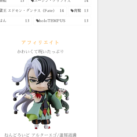
顔絵
15
ユージン・グリフィス
14
窟王 エドモン・ダンテス（Fate）
14
宵鷺
13
はん
13
holoTEMPUS
13
アフィリエイト
かわいくて呪いたっぷり
ねんどろいど アルターエゴ/蘆屋道満