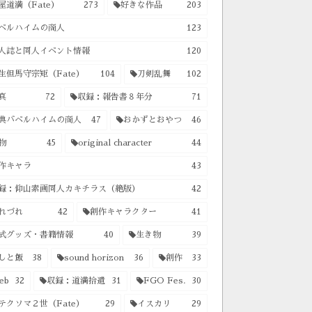
屋道満（Fate）
273
好きな作品
203
ベルハイムの商人
123
人誌と同人イベント情報
120
生但馬守宗矩（Fate）
104
刀剣乱舞
102
真
72
収録：報告書８年分
71
典バベルハイムの商人
47
おかずとおやつ
46
物
45
original character
44
作キャラ
43
録：仰山素画同人カキチラス（絶版）
42
れづれ
42
創作キャラクター
41
式グッズ・書籍情報
40
生き物
39
しと飯
38
sound horizon
36
創作
33
eb
32
収録：道満拾遺
31
FGO Fes.
30
テクソマ２世（Fate）
29
イスカリ
29