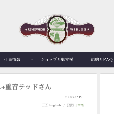
仕事情報
ショップと御支援
規約とFAQ
さん+重音テッドさん
2025.07.15
English
日本語