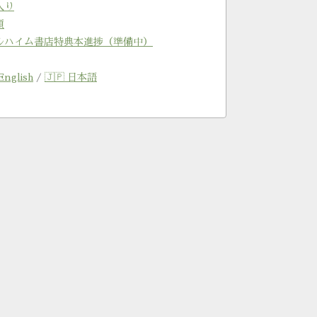
入り
類
ルハイム書店特典本進捗（準備中）
English
/
🇯🇵 日本語