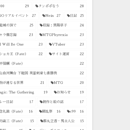
00
29
タンポポなう
28
GOリアルイベント
27
Nein
27
日記
25
龍城の頂で
25
収録：黒陽草子
24
ャラ備忘録
23
MTGPhyrexia
23
l Will Be One
23
VTuber
23
ショカ王（Fate）
22
サイト運営
22
平信綱（Fate）
22
山血河舞台 下総国 英霊剣豪七番勝負
22
物が連なる世界
21
MTG
20
gic: The Gathering
19
お知らせ
19
レー日記
17
創作と絵の話
17
念礼装（Fate）
16
闘乱祭
16
c99
16
方歳三（Fate）
15
藤丸立香・男主人公
15