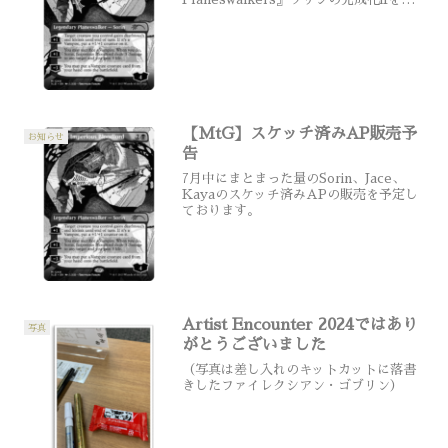
かせていただきました。日本での発売は
まだ未定のようですが、いずれご縁があ
りましたら幸いです。海外の方におか...
【MtG】スケッチ済みAP販売予
お知らせ
告
7月中にまとまった量のSorin、Jace、
Kayaのスケッチ済みAPの販売を予定し
ております。
Artist Encounter 2024ではあり
写真
がとうございました
（写真は差し入れのキットカットに落書
きしたファイレクシアン・ゴブリン）