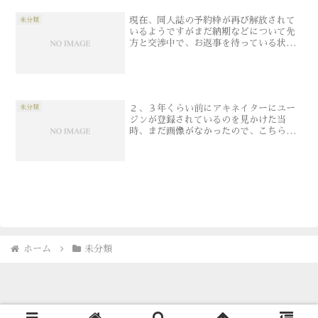
現在、同人誌の予約枠が再び解放されて
未分類
いるようですがまだ納期などについて先
方と交渉中で、お返事を待っている状況
なので今、予約していただいても、お届
けが3月末以降になる可能性があります。
大変申し訳ございませんが、お急ぎの方
はご注意ください。（枠...
２、３年くらい前にアキネイターにユー
未分類
ジンが登録されているのを見かけた当
時、まだ画像がなかったので、こちらを
描いて送ったんだが今にして思えば審査
に通る訳がなかった
ホーム
未分類