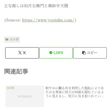
主な推しは如月左衛門と薬師寺天膳
(
Source:
https://www.youtube.com/
)
未分類
X
LINE
コピー
関連記事
軽やかに翻る布を利用した撹乱によりあ
未分類
たかも背後に短刀が何振も隠れているよ
うに見えるし、短刀に気を取られている
と打刀に脳天を裂かれる