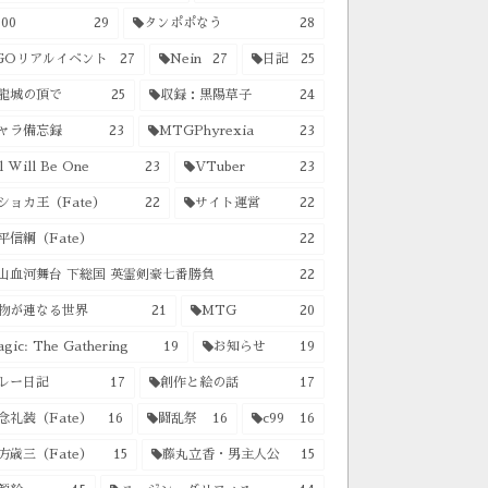
00
29
タンポポなう
28
GOリアルイベント
27
Nein
27
日記
25
龍城の頂で
25
収録：黒陽草子
24
ャラ備忘録
23
MTGPhyrexia
23
l Will Be One
23
VTuber
23
ショカ王（Fate）
22
サイト運営
22
平信綱（Fate）
22
山血河舞台 下総国 英霊剣豪七番勝負
22
物が連なる世界
21
MTG
20
gic: The Gathering
19
お知らせ
19
レー日記
17
創作と絵の話
17
念礼装（Fate）
16
闘乱祭
16
c99
16
方歳三（Fate）
15
藤丸立香・男主人公
15