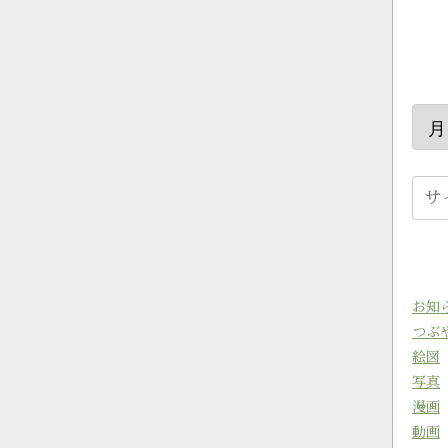
お知
つぶ
絵図
写真
漫画
動画