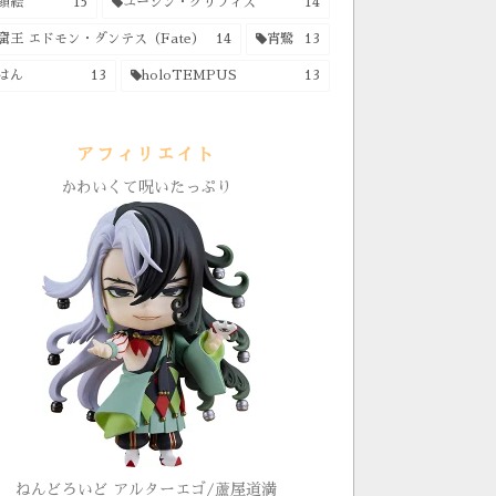
顔絵
15
ユージン・グリフィス
14
窟王 エドモン・ダンテス（Fate）
14
宵鷺
13
はん
13
holoTEMPUS
13
アフィリエイト
かわいくて呪いたっぷり
ねんどろいど アルターエゴ/蘆屋道満