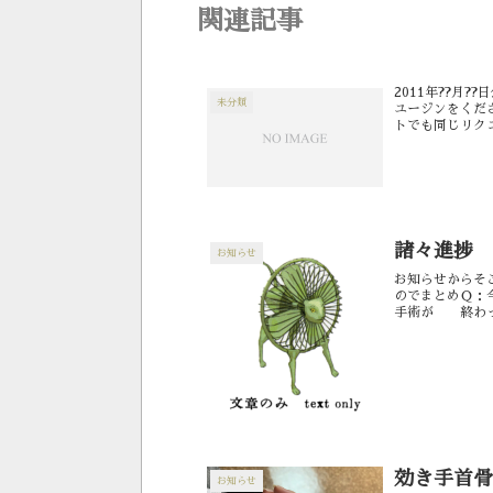
関連記事
2011年??月?
未分類
ユージンをくだ
トでも同じリク
れば匿名でイラス
諸々進捗
お知らせ
お知らせからそ
のでまとめＱ：
手術が 終わっ
が止まってるの？
効き手首骨
お知らせ