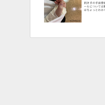
利き手の手首骨
ールについては
はちょっとわか
せん。寝不足のま