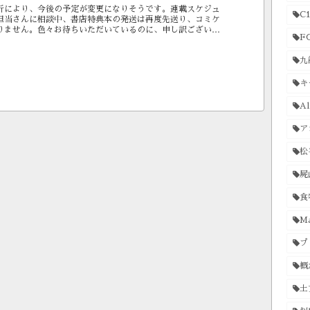
折により、今後の予定が変更になりそうです。連載スケジュ
C1
担当さんに相談中、書店特典本の発送は再度先送り、コミケ
りません。色々お待ちいただいているのに、申し訳ございま
F
まぼんやり買い出し中...
九
キ
Al
ア
松
屍
食
Ma
プ
概
土