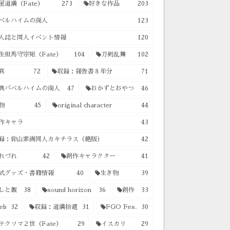
屋道満（Fate）
273
好きな作品
203
ベルハイムの商人
123
人誌と同人イベント情報
120
生但馬守宗矩（Fate）
104
刀剣乱舞
102
真
72
収録：報告書８年分
71
典バベルハイムの商人
47
おかずとおやつ
46
物
45
original character
44
作キャラ
43
録：仰山素画同人カキチラス（絶版）
42
れづれ
42
創作キャラクター
41
式グッズ・書籍情報
40
生き物
39
しと飯
38
sound horizon
36
創作
33
eb
32
収録：道満拾遺
31
FGO Fes.
30
テクソマ２世（Fate）
29
イスカリ
29