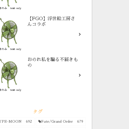
【FGO】浮世絵工房さ
んコラボ
おのれ私を騙る不届きも
の
タグ
YPE-MOON
692
Fate/Grand Order
679