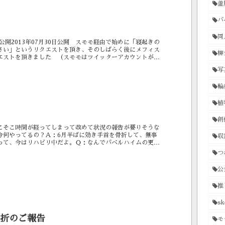
蘆
バ
同
?日公開2013年07月30日公開 スモモ経由で始めに「寝起きの
さい」というリクエストを頂き、そのしばらく後にメフィス
柳
エストを頂きました （スモモはツイッターアカウントがあ
トのリ...
写
輪
植
創
こそこ時間が経ってしまって改めて状況の報告が要りそうな
今何やってるの？Ａ：6月半ばに効き手首を骨折して、無事
収
て、今はリハビリ中だよ。Ｑ：なんでバベルハイムの更新
Ａ：リハビリ中なので...
つ
公
推
sk
折のご報告
モ