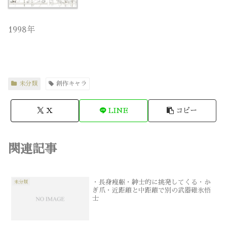
1998年
未分類
創作キャラ
X
LINE
コピー
関連記事
・長身痩躯・紳士的に挑発してくる・か
未分類
ぎ爪・近距離と中距離で別の武器碓氷悟
士