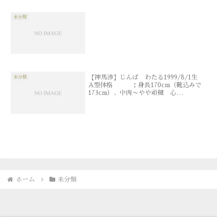
未分類
【神馬渉】じんば わたる1999/8/1生
未分類
A型体格 ：身長170cm（靴込みで
173cm）、中肉〜やや頑健 心
剣 ：銘「愚風」（ぐふう）能力は
無い、と本人の弁が実際の心剣の影響
は、裸眼での視力が2.0にまで上がる事心
剣なしでは殆ど...
ホーム
未分類