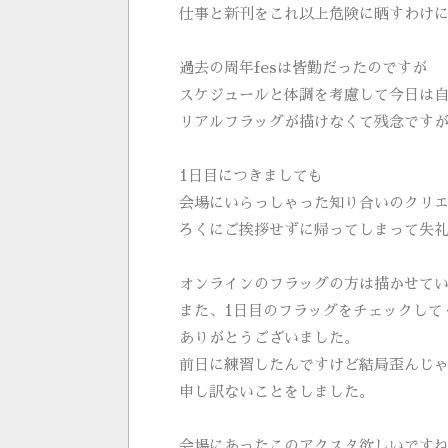
仕事と新刊をこれ以上危険に晒すわけ
過去の周年fesは皆勤だったのですが
スケジュールと体調を考慮して今日は
リアルフラッグが描けなくて残念です
1日目につきましても
会場にいらっしゃった知り合いのクリ
ろくにご挨拶せずに帰ってしまって失
オンラインのフラッグの方は描かせて
また、1日目のフラッグをチェックして
ありがとうございました。
前日に練習したんですけど結局歪んじ
申し訳ないことをしました。
会場にあったこのアクスタ欲しいです