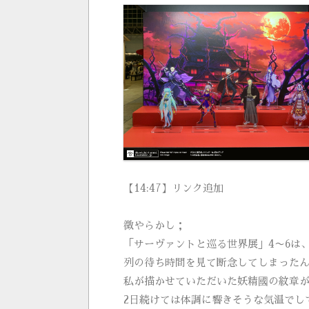
【14:47】リンク追加
微やらかし；
「サーヴァントと巡る世界展」4〜6は
列の待ち時間を見て断念してしまった
私が描かせていただいた妖精國の紋章
2日続けては体調に響きそうな気温でし