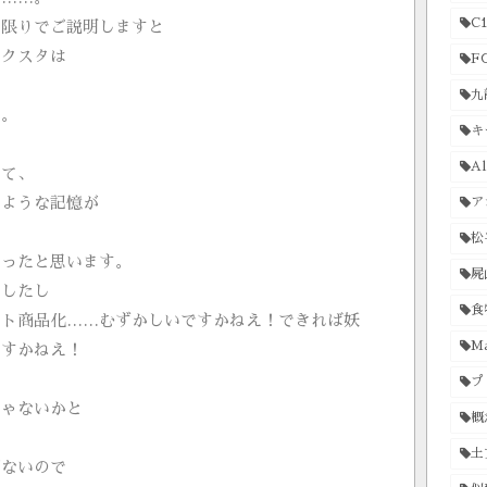
C1
る限りでご説明しますと
アクスタは
F
、
九
す。
キ
も
Al
して、
たような記憶が
ア
松
かったと思います。
屍
でしたし
食
ント商品化……むずかしいですかねえ！できれば妖
Ma
ですかねえ！
プ
じゃないかと
概
土
がないので