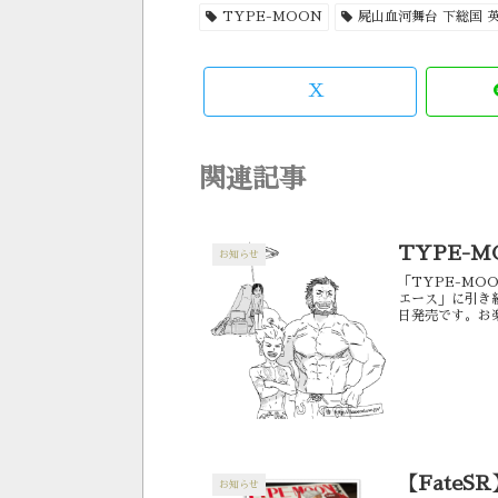
TYPE-MOON
屍山血河舞台 下総国 
X
関連記事
TYPE-M
お知らせ
「TYPE-MO
エース」に引き
日発売です。お
【Fate
お知らせ