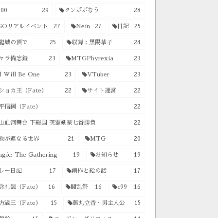
00
29
タンポポなう
28
GOリアルイベント
27
Nein
27
日記
25
龍城の頂で
25
収録：黒陽草子
24
ャラ備忘録
23
MTGPhyrexia
23
l Will Be One
23
VTuber
23
ショカ王（Fate）
22
サイト運営
22
平信綱（Fate）
22
山血河舞台 下総国 英霊剣豪七番勝負
22
物が連なる世界
21
MTG
20
gic: The Gathering
19
お知らせ
19
レー日記
17
創作と絵の話
17
念礼装（Fate）
16
闘乱祭
16
c99
16
方歳三（Fate）
15
藤丸立香・男主人公
15