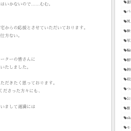
蘆
にはいかないので……むむ。
バ
同
自宅からの応援とさせていただいております。
柳
が仕方ない。
写
輪
エーターの皆さんに
植
礼いたしました。
創
収
いただきたく思っております。
つ
くださった方々にも、
公
ゃいまして道満には
推
sk
モ
ね……。