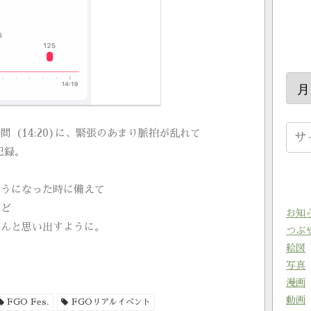
（14:20)に、緊張のあまり脈拍が乱れて
記録。
そうになった時に備えて
けど
お知
ゃんと思い出すように。
つぶ
絵図
写真
漫画
動画
FGO Fes.
FGOリアルイベント