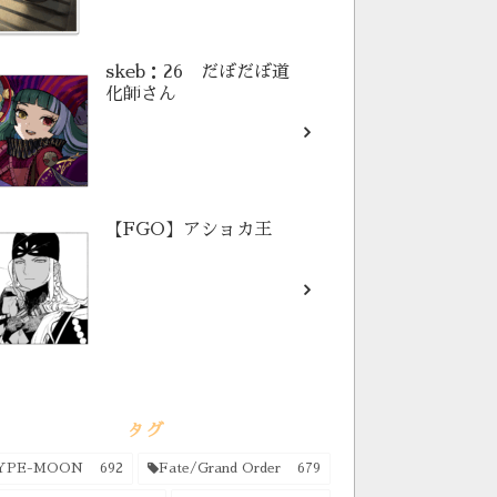
skeb：26 だぼだぼ道
化師さん
【FGO】アショカ王
タグ
YPE-MOON
692
Fate/Grand Order
679