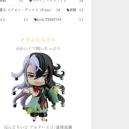
顔絵
15
ユージン・グリフィス
14
窟王 エドモン・ダンテス（Fate）
14
宵鷺
13
はん
13
holoTEMPUS
13
アフィリエイト
かわいくて呪いたっぷり
ねんどろいど アルターエゴ/蘆屋道満