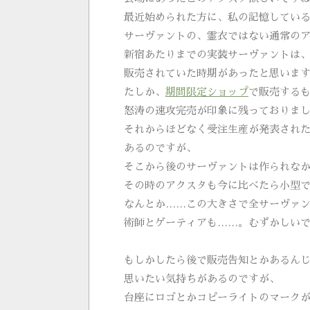
最近始められた方に、私の記憶してい
サーヴァントの、霊衣ではない通常の
新宿あたりまでの実装サーヴァントは
販売されていた時期があったと思いま
たしか、
期間限定ショップ
で販売する
怒涛の速攻完売が印象に残っておりま
それからほどなく受注生産が発表され
あるのですが、
そこから後のサーヴァントは作られな
その時のアクスタも今に比べたら小型
なんとか……この大きさで全サーヴァ
術師とゲーティアも……。むずかしい
もしかしたら後で販売告知とかあるん
思いたい気持ちがあるのですが、
台座にロゴとかコピーライトのマーク