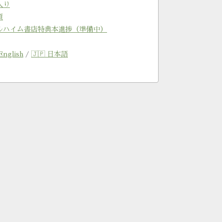
入り
類
ルハイム書店特典本進捗（準備中）
English
/
🇯🇵 日本語