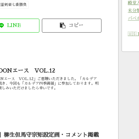
殿堂
英霊剣豪七番勝負
未分
バベ
LINE
コピー
🇺🇸 
OONエース VOL.12
ONエース VOL.12」ご恵贈いただきました。「カルデア
続き、今回も「カルデア四季画報」に参加しております。明
楽しみいただけましたら幸いです。
SR】柳生但馬守宗矩設定画・コメント掲載