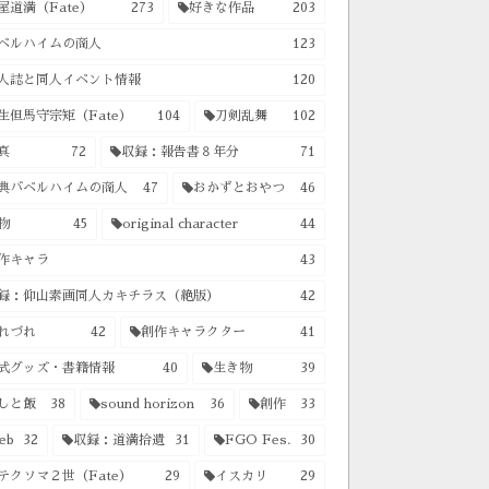
屋道満（Fate）
273
好きな作品
203
ベルハイムの商人
123
人誌と同人イベント情報
120
生但馬守宗矩（Fate）
104
刀剣乱舞
102
真
72
収録：報告書８年分
71
典バベルハイムの商人
47
おかずとおやつ
46
物
45
original character
44
作キャラ
43
録：仰山素画同人カキチラス（絶版）
42
れづれ
42
創作キャラクター
41
式グッズ・書籍情報
40
生き物
39
しと飯
38
sound horizon
36
創作
33
eb
32
収録：道満拾遺
31
FGO Fes.
30
テクソマ２世（Fate）
29
イスカリ
29