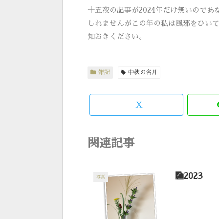
十五夜の記事が2024年だけ無いので
しれませんがこの年の私は風邪をひい
知おきください。
雑記
中秋の名月
X
関連記事
🎑2023
写真