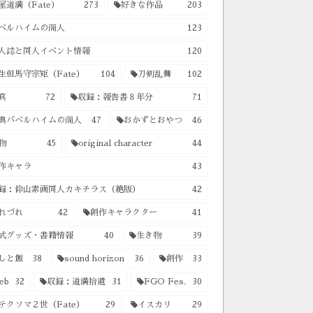
屋道満（Fate）
273
好きな作品
203
ベルハイムの商人
123
人誌と同人イベント情報
120
生但馬守宗矩（Fate）
104
刀剣乱舞
102
真
72
収録：報告書８年分
71
典バベルハイムの商人
47
おかずとおやつ
46
物
45
original character
44
作キャラ
43
録：仰山素画同人カキチラス（絶版）
42
れづれ
42
創作キャラクター
41
式グッズ・書籍情報
40
生き物
39
しと飯
38
sound horizon
36
創作
33
eb
32
収録：道満拾遺
31
FGO Fes.
30
テクソマ２世（Fate）
29
イスカリ
29