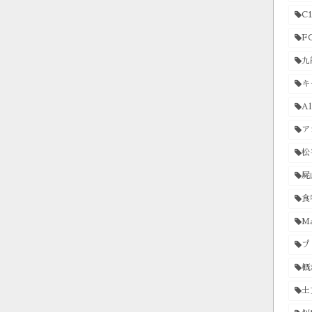
C1
F
九
キ
Al
ア
松
屍
食
Ma
プ
概
土