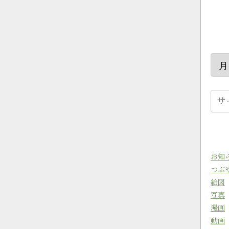
お知
つぶ
絵図
写真
漫画
動画