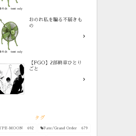
おのれ私を騙る不届きも
の
【FGO】2部終章ひとり
ごと
タグ
YPE-MOON
692
Fate/Grand Order
679