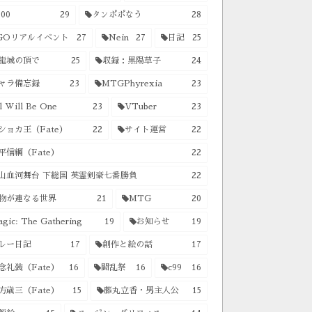
00
29
タンポポなう
28
GOリアルイベント
27
Nein
27
日記
25
龍城の頂で
25
収録：黒陽草子
24
ャラ備忘録
23
MTGPhyrexia
23
l Will Be One
23
VTuber
23
ショカ王（Fate）
22
サイト運営
22
平信綱（Fate）
22
山血河舞台 下総国 英霊剣豪七番勝負
22
物が連なる世界
21
MTG
20
gic: The Gathering
19
お知らせ
19
レー日記
17
創作と絵の話
17
念礼装（Fate）
16
闘乱祭
16
c99
16
方歳三（Fate）
15
藤丸立香・男主人公
15