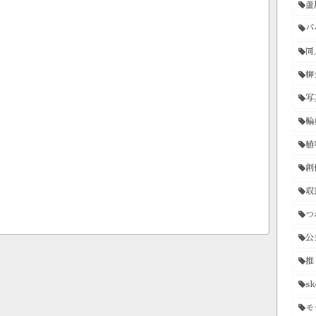
蘆
バ
同
柳
写
輪
植
創
収
つ
公
推
sk
モ