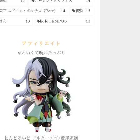
顔絵
15
ユージン・グリフィス
14
窟王 エドモン・ダンテス（Fate）
14
宵鷺
13
はん
13
holoTEMPUS
13
アフィリエイト
かわいくて呪いたっぷり
ねんどろいど アルターエゴ/蘆屋道満