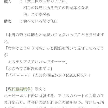
能力 ：「女王様の仰せのままに」
相手の視界にある全ての物が赤くなる
他、ステ支援系
備考 ：食べている間は無口
「本当の強さは筋力とか魔力じゃないってことを見せます
ね」
「女性はこういう時ちょっと距離を置いて見守ってるほう
が
ミステリアスでいいんですーーー」
「ところでご飯冷めますよ」
「パパ〜〜〜！（人前究極猫かぶりMAX呪文）」
【
現代童話戦争
】原文：
ハッピーエンド派に所属する、アリスのハートの兵隊の生
まれ変わり。黄金色の髪と若葉色の瞳を持つ。食いしん坊