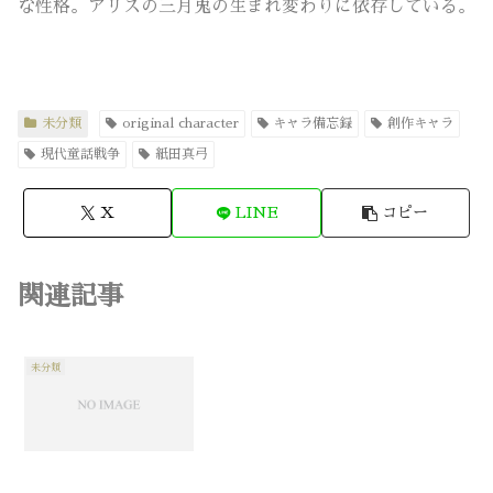
な性格。アリスの三月兎の生まれ変わりに依存している。
未分類
original character
キャラ備忘録
創作キャラ
現代童話戦争
紙田真弓
X
LINE
コピー
関連記事
未分類