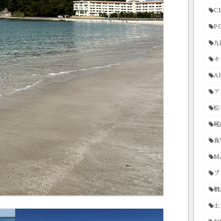
C1
F
九
キ
Al
ア
松
屍
食
Ma
プ
概
土