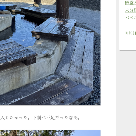
殿堂
未分
バベ
🇺🇸 
ら入りたかった。下調べ不足だったなあ。