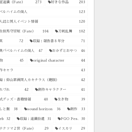
屋道満（Fate）
273
好きな作品
203
ベルハイムの商人
123
人誌と同人イベント情報
120
生但馬守宗矩（Fate）
104
刀剣乱舞
102
真
72
収録：報告書８年分
71
典バベルハイムの商人
47
おかずとおやつ
46
物
45
original character
44
作キャラ
43
録：仰山素画同人カキチラス（絶版）
42
れづれ
42
創作キャラクター
41
式グッズ・書籍情報
40
生き物
39
しと飯
38
sound horizon
36
創作
33
eb
32
収録：道満拾遺
31
FGO Fes.
30
テクソマ２世（Fate）
29
イスカリ
29