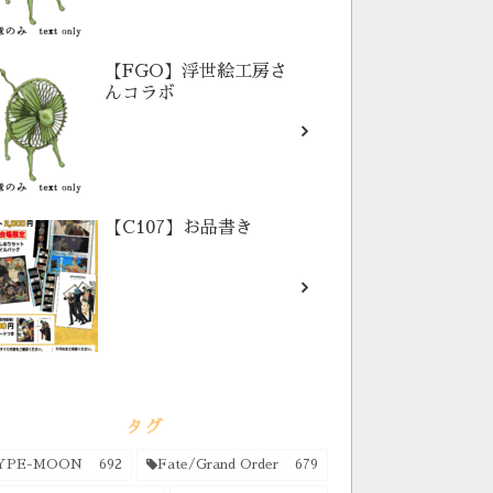
【FGO】浮世絵工房さ
んコラボ
【C107】お品書き
タグ
YPE-MOON
692
Fate/Grand Order
679