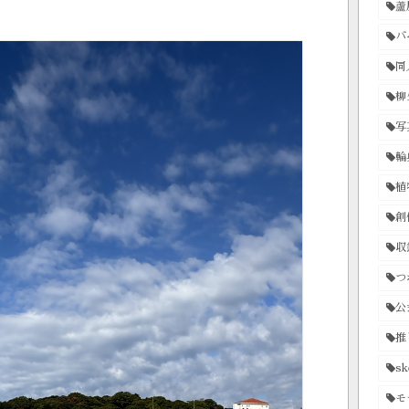
蘆
バ
同
柳
写
輪
植
創
収
つ
公
推
sk
モ