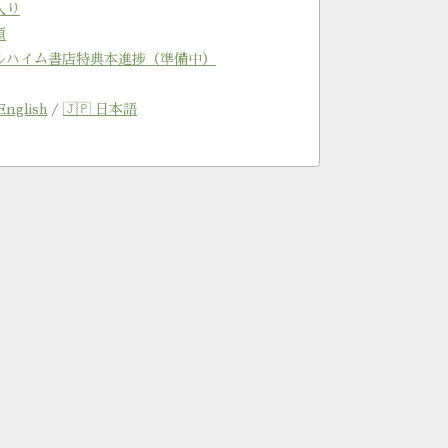
入り
類
ルハイム書店特典本進捗（準備中）
English
/
🇯🇵 日本語