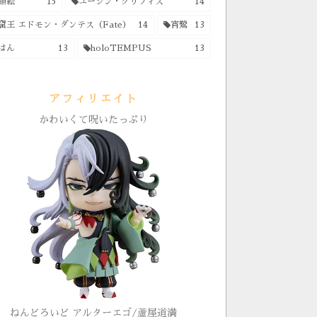
顔絵
15
ユージン・グリフィス
14
窟王 エドモン・ダンテス（Fate）
14
宵鷺
13
はん
13
holoTEMPUS
13
アフィリエイト
かわいくて呪いたっぷり
ねんどろいど アルターエゴ/蘆屋道満