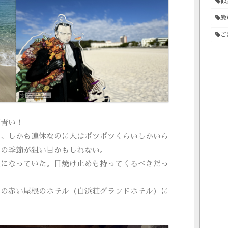
似
巌
ご
が青い！
で、しかも連休なのに人はポツポツくらいしかいら
ろの季節が狙い目かもしれない。
症になっていた。日焼け止めも持ってくるべきだっ
あの赤い屋根のホテル（白浜荘グランドホテル）に