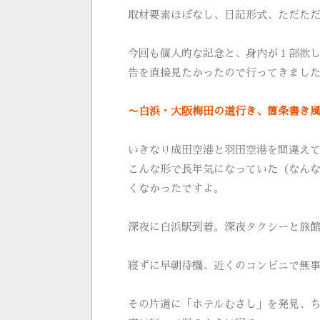
取材要素ほぼなし、日記形式、ただた
今回も個人的な記念と、身内が１部欲
告を直接見たかったので行ってきまし
〜白浜・大阪梅田の道行き、箇条書き
いきなり成田空港と羽田空港を間違え
こんな形で長年気になっていた（なん
くなかったですよ。
深夜に白浜駅到着。深夜タクシーと旅
寝ずに早朝待機、近くのコンビニで無
その片道に「ホテルむさし」を発見、