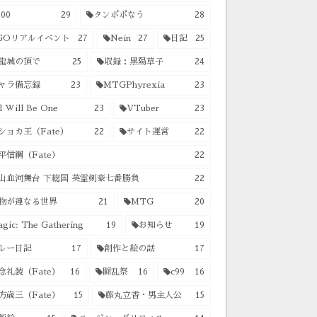
00
29
タンポポなう
28
GOリアルイベント
27
Nein
27
日記
25
龍城の頂で
25
収録：黒陽草子
24
ャラ備忘録
23
MTGPhyrexia
23
l Will Be One
23
VTuber
23
ショカ王（Fate）
22
サイト運営
22
平信綱（Fate）
22
山血河舞台 下総国 英霊剣豪七番勝負
22
物が連なる世界
21
MTG
20
gic: The Gathering
19
お知らせ
19
レー日記
17
創作と絵の話
17
念礼装（Fate）
16
闘乱祭
16
c99
16
方歳三（Fate）
15
藤丸立香・男主人公
15