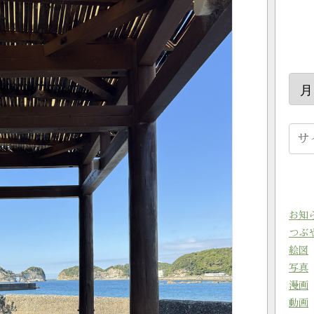
お知
つぶ
絵図
写真
漫画
動画