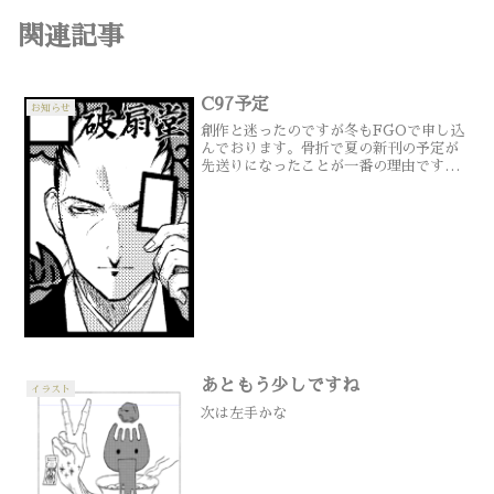
関連記事
C97予定
お知らせ
創作と迷ったのですが冬もFGOで申し込
んでおります。骨折で夏の新刊の予定が
先送りになったことが一番の理由です。
そもそも、混んでる会場というだけで大
変なのに、夏は暑さも加わるので、夏コ
ミはノベルティも含めて通販で入手でき
る創作系にして、冬をF...
あともう少しですね
イラスト
次は左手かな