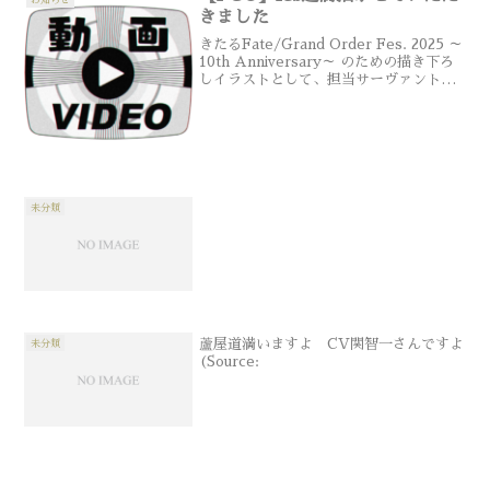
きました
きたるFate/Grand Order Fes. 2025 ～
10th Anniversary～ のための描き下ろ
しイラストとして、担当サーヴァントの
蘆屋道満を描かせていただきました。
未分類
蘆屋道満いますよ CV関智一さんですよ
未分類
(Source: