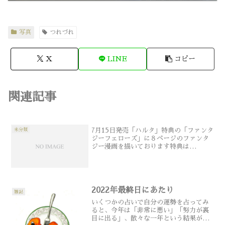
写真
つれづれ
X
LINE
コピー
関連記事
7月15日発売「ハルタ」特典の「ファンタ
未分類
ジーフェローズ」に８ページのファンタ
ジー漫画を描いております特典は
Amazonではついてこないので、特定の
本屋さんか、エビテンでお求めください
お楽しみいただけましたら幸いです【以
下、よしなしごと】「ハ...
2022年最終日にあたり
雑記
いくつかの占いで自分の運勢を占ってみ
ると、今年は「非常に悪い」「努力が裏
目に出る」、散々な一年という結果が出