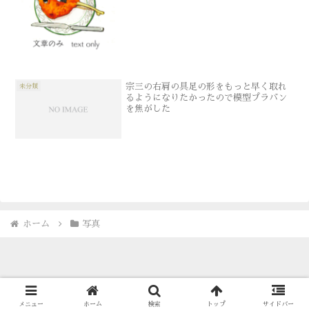
ていました。実際、今年は自分の不甲斐
なさに圧縮消滅しそうになることが多か
ったのですが、多くの方々のご厚意によ
って最悪まで振り切らずに...
宗三の右肩の具足の形をもっと早く取れ
未分類
るようになりたかったので模型プラバン
を焦がした
ホーム
写真
© 1996-2026 古海鐘一 Showichi Furumi.
メニュー
ホーム
検索
トップ
サイドバー