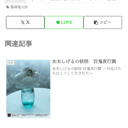
墓場鬼太郎
X
LINE
コピー
関連記事
水木しげるの妖怪 百鬼夜行展
写真
水木しげるの妖怪 百鬼夜行展 ～お化けた
ちはこうして生まれた〜