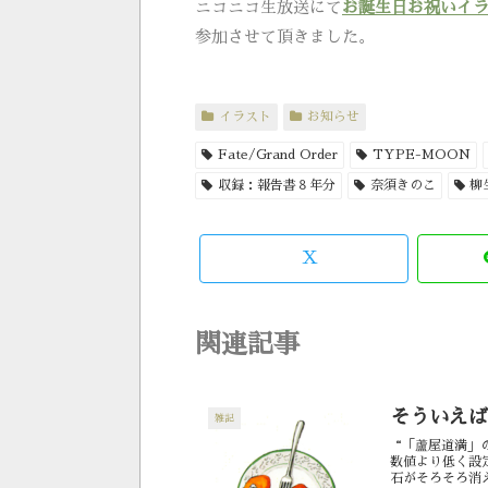
ニコニコ生放送にて
お誕生日お祝いイ
参加させて頂きました。
イラスト
お知らせ
Fate/Grand Order
TYPE-MOON
収録：報告書８年分
奈須きのこ
柳
X
関連記事
そういえば
雑記
“「蘆屋道満」
数値より低く設
石がそろそろ消