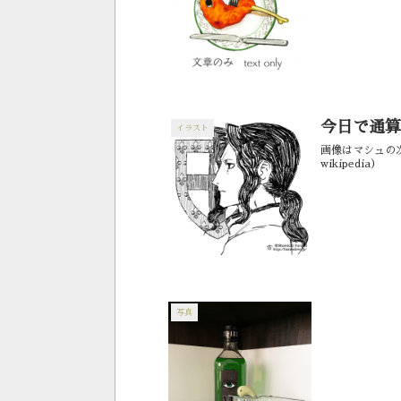
らっしゃったら回
今日で通算
イラスト
画像はマシュの
wikipedia）
写真