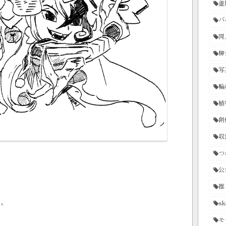
蘆
バ
同
柳
写
輪
植
創
収
つ
公
推
た。
sk
モ