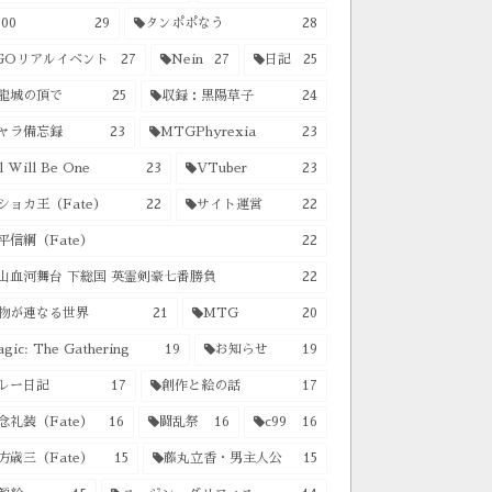
00
29
タンポポなう
28
GOリアルイベント
27
Nein
27
日記
25
龍城の頂で
25
収録：黒陽草子
24
ャラ備忘録
23
MTGPhyrexia
23
l Will Be One
23
VTuber
23
ショカ王（Fate）
22
サイト運営
22
平信綱（Fate）
22
山血河舞台 下総国 英霊剣豪七番勝負
22
物が連なる世界
21
MTG
20
gic: The Gathering
19
お知らせ
19
レー日記
17
創作と絵の話
17
念礼装（Fate）
16
闘乱祭
16
c99
16
方歳三（Fate）
15
藤丸立香・男主人公
15