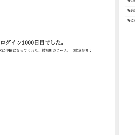
似
収をお忘れなきよう、...
巌
ご
ログイン1000日目でした。
次に仲間になってくれた、最初期のエース。（紋章参考：