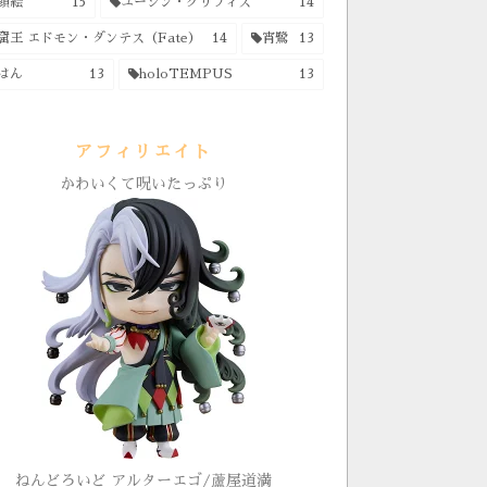
顔絵
15
ユージン・グリフィス
14
窟王 エドモン・ダンテス（Fate）
14
宵鷺
13
はん
13
holoTEMPUS
13
アフィリエイト
かわいくて呪いたっぷり
ねんどろいど アルターエゴ/蘆屋道満