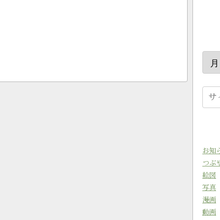
お知
つぶ
絵図
写真
漫画
動画