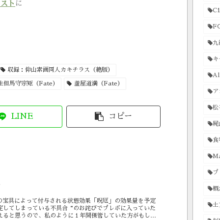
ラスト
に
C1
F
九
キ
収録：仰山素画同人カキチラス（絶版）
Al
生但馬守宗矩（Fate）
蘆屋道満（Fate）
ア
松
LINE
コピー
屍
食
Ma
プ
概
の宝具によって付与される状態効果「呪厄」の効果量を予定
土
定してしまっている不具合“のお詫びでプレボに入っていた
えると思うので、私のように１年間保管していた方がもしい