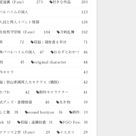
屋道満（Fate）
273
好きな作品
203
ベルハイムの商人
123
人誌と同人イベント情報
120
生但馬守宗矩（Fate）
104
刀剣乱舞
102
真
72
収録：報告書８年分
71
典バベルハイムの商人
47
おかずとおやつ
46
物
45
original character
44
作キャラ
43
録：仰山素画同人カキチラス（絶版）
42
れづれ
42
創作キャラクター
41
式グッズ・書籍情報
40
生き物
39
しと飯
38
sound horizon
36
創作
33
eb
32
収録：道満拾遺
31
FGO Fes.
30
テクソマ２世（Fate）
29
イスカリ
29