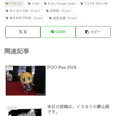
お知らせ
C101
Fate/Grand Order
TYPE-MOON
佐々木小次郎（Fate）
妖術師（Fate）
柳生但馬守宗矩（Fate）
蘆屋道満（Fate）
X
LINE
コピー
関連記事
FGO Fes 2018
写真
本日の投稿は、イスカリの静止画
イラスト
です。