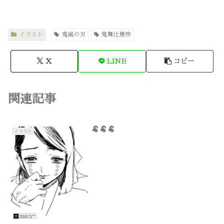
イラスト
鬼滅の刃
鬼舞辻無惨
X
LINE
コピー
関連記事
🐏🐏🐏
イラスト