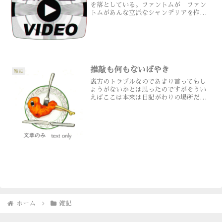
を落としている。ファントムが ファン
トムがあんな立派なシャンデリアを作っ
たり落としたりしている。噂では聞いて
いたんですがまだちゃんと見たわけじゃ
なかったのでもし本当ならお祝いにケー
キを買うつもりだった。オ...
推敲も何もないぼやき
雑記
裏方のトラブルなのであまり言ってもし
ょうがないかとは思ったのですがそうい
えばここは本来は日記がわりの場所だっ
たので書いておきます。
ホーム
雑記