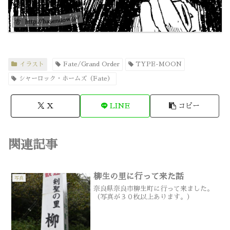
イラスト
Fate/Grand Order
TYPE-MOON
シャーロック・ホームズ（Fate）
X
LINE
コピー
関連記事
柳生の里に行って来た話
写真
奈良県奈良市柳生町に行って来ました。
（写真が３０枚以上あります。）