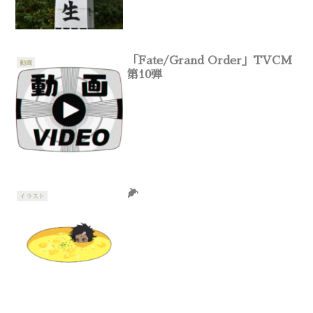
「Fate/Grand Order」TVCM
動画
第10弾
🌽
イラスト