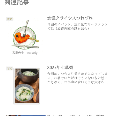
関連記事
水怪クライシスつれづれ
雑記
今回のイベント、主に配布サーヴァント
の話（最終再臨の話も含む）
2025年七草粥
写真
今回はいつもより柔らかめになってしま
い、お箸でいただけそうにないなと思っ
たものの、おかゆに合いそうな大きさの
匙がなかった。