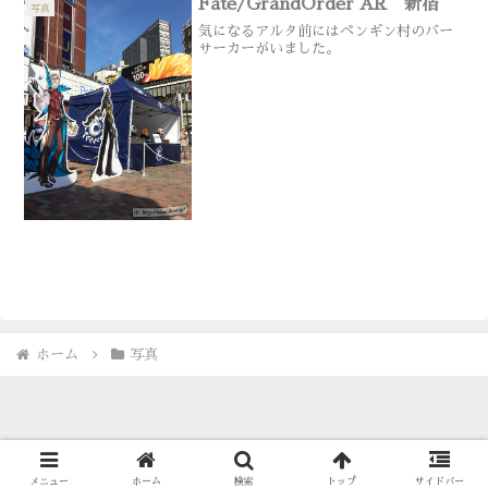
Fate/GrandOrder AR 新宿
写真
気になるアルタ前にはペンギン村のバー
サーカーがいました。
ホーム
写真
© 1996-2026 古海鐘一 Showichi Furumi.
メニュー
ホーム
検索
トップ
サイドバー