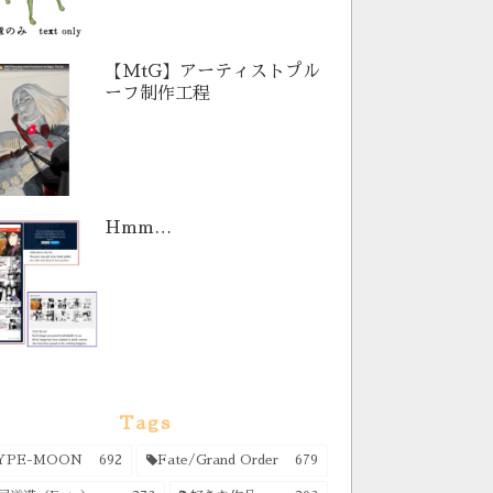
【MtG】アーティストプル
ーフ制作工程
Hmm…
Tags
YPE-MOON
692
Fate/Grand Order
679