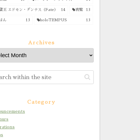
窟王 エドモン・ダンテス（Fate）
14
宵鷺
13
はん
13
holoTEMPUS
13
Archives
Category
uncements
urs
trations
os