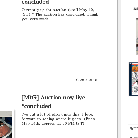
concluded
Currently up for auction (until May 10,
JST) * The auction has concluded. Thank
you very much.
2026.05.08
[MtG] Auction now live
*concluded
I've put a lot of effort into this. I look
forward to seeing where it goes. (Ends
May 10th, approx. 11:00 PM JST)
T