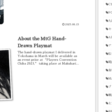
C1
F
九
2025.08.15
キ
Al
About the MtG Hand-
Drawn Playmat
ア
The hand-drawn playmat I delivered in
松
Yokohama in March will be available as
an event prize at “Players Convention
屍
Chiba 2023,” taking place at Makuhari
Messe on June 24–25. I put a lot of effort
食
into drawing it, so please be sure to
check it out!Players Convention Chiba
2023: Various CampaignsI thought I’d
Ma
taken a full-view photo of the playmat
for my own records, but since I was
プ
drawing it right up until the last minute
before leaving, I guess I forgot… Oh
概
dear… You can check it out on the BIG...
土
似