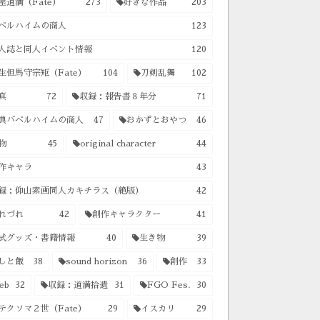
屋道満（Fate）
273
好きな作品
203
ベルハイムの商人
123
人誌と同人イベント情報
120
生但馬守宗矩（Fate）
104
刀剣乱舞
102
真
72
収録：報告書８年分
71
典バベルハイムの商人
47
おかずとおやつ
46
物
45
original character
44
作キャラ
43
録：仰山素画同人カキチラス（絶版）
42
れづれ
42
創作キャラクター
41
式グッズ・書籍情報
40
生き物
39
しと飯
38
sound horizon
36
創作
33
eb
32
収録：道満拾遺
31
FGO Fes.
30
テクソマ２世（Fate）
29
イスカリ
29