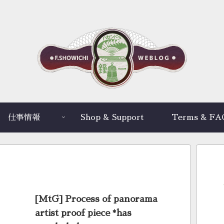
仕事情報
Shop & Support
Terms & FA
[MtG] Process of panorama
artist proof piece *has