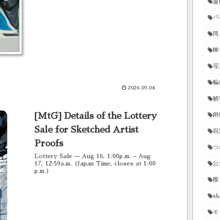
蘆
バ
同
柳
写
輪
2026.05.04
植
[MtG] Details of the Lottery
創
Sale for Sketched Artist
収
Proofs
つ
Lottery Sale — Aug 16, 1:00p.m. – Aug
17, 12:59a.m. (Japan Time, closes at 1:00
公
p.m.)
推
sk
モ