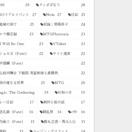
00
29
タンポポなう
28
GOリアルイベント
27
Nein
27
日記
25
龍城の頂で
25
収録：黒陽草子
24
ャラ備忘録
23
MTGPhyrexia
23
l Will Be One
23
VTuber
23
ショカ王（Fate）
22
サイト運営
22
平信綱（Fate）
22
山血河舞台 下総国 英霊剣豪七番勝負
22
物が連なる世界
21
MTG
20
gic: The Gathering
19
お知らせ
19
レー日記
17
創作と絵の話
17
念礼装（Fate）
16
闘乱祭
16
c99
16
方歳三（Fate）
15
藤丸立香・男主人公
15
顔絵
15
ユージン・グリフィス
14