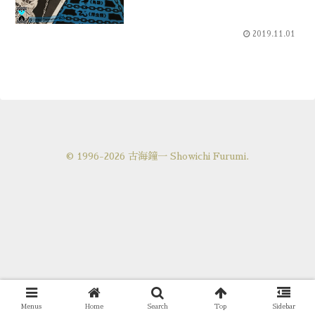
2019.11.01
© 1996-2026 古海鐘一 Showichi Furumi.
Menus
Home
Search
Top
Sidebar